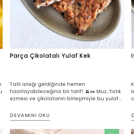
Parça Çikolatalı Yulaf Kek
m
Tatlı isteği geldiğinde hemen
u
hazırlayabileceğiniz bir tarif! 🍌🥜 Muz, fıstık
l
ezmesi ve çikolatanın birleşimiyle bu yulaf
d
keki hem pratik hem de lezzetli. Fırından
çıkınca mutfakta öyle güzel bir koku oluyor
DEVAMINI OKU
ki, soğumasını bekleyemeyeceksiniz