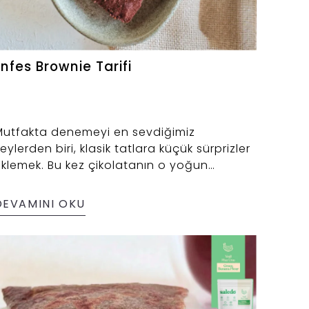
Enfes Brownie Tarifi
Mutfakta denemeyi en sevdiğimiz
eylerden biri, klasik tatlara küçük sürprizler
klemek. Bu kez çikolatanın o yoğun
ezzetini Yeşil Muz Unu’yla buluşturduk ve
ortaya hem yumuşacık hem de vicdan
DEVAMINI OKU
ahatlatan bir brownie çıktı.