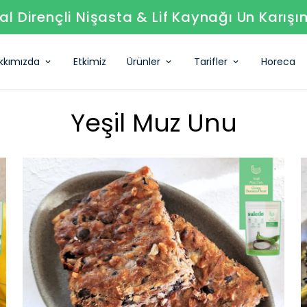
l Dirençli Nişasta & Lif Kaynağı Un Karışı
kkımızda
Etkimiz
Ürünler
Tarifler
Horeca
Yeşil Muz Unu