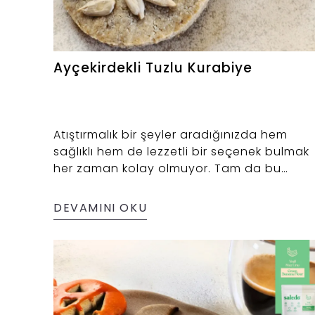
Ayçekirdekli Tuzlu Kurabiye
Atıştırmalık bir şeyler aradığınızda hem
sağlıklı hem de lezzetli bir seçenek bulmak
her zaman kolay olmuyor. Tam da bu
yüzden Saledo olarak ay çekirdeğinin
doğal yoğunluğunu, Yeşil Muz Unu’nun
DEVAMINI OKU
glütensiz ve besleyici yapısıyla bir araya
getirdik. Sorgum ununun katkısıyla hafif, kıtı
ve doyurucu bir hamur elde ettik.