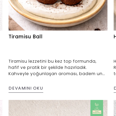
Tiramisu Ball
Tiramisu lezzetini bu kez top formunda,
H
hafif ve pratik bir şekilde hazırladık.
R
Kahveyle yoğunlaşan aroması, badem unu
t
ve Saledo Yeşil Muz Unu’nun uyumuyla
d
dengeleniyor. Üzerindeki kakao ve labne
s
DEVAMINI OKU
f
sos dokunuşuyla tatlı molalarını keyifli hale
K
getiren küçük ama lezzeti bol bir tat ☕🤎
a