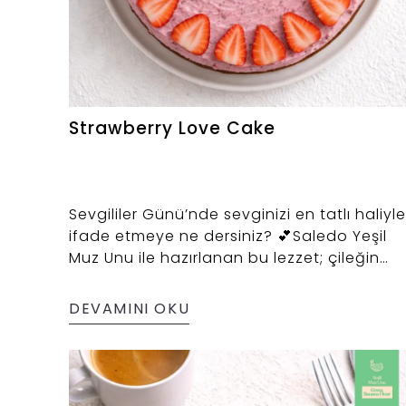
Strawberry Love Cake
Sevgililer Günü’nde sevginizi en tatlı haliyle
ifade etmeye ne dersiniz? 💕Saledo Yeşil
Muz Unu ile hazırlanan bu lezzet; çileğin
taze aroması, badem ununun zengin
dokusu ve elma suyu konsantresinin doğal
DEVAMINI OKU
tatlılığıyla Sevgililer Günü sofralarınıza zari
bir dokunuş katacak.🍓