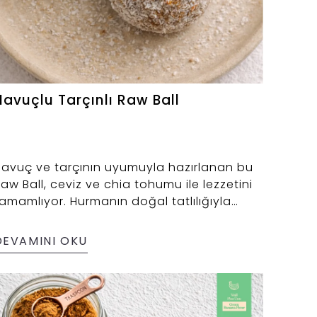
Havuçlu Tarçınlı Raw Ball
avuç ve tarçının uyumuyla hazırlanan bu
aw Ball, ceviz ve chia tohumu ile lezzetini
amamlıyor. Hurmanın doğal tatlılığıyla
engelenen bu tarif, Saledo Yeşil Muz Unu
ayesinde daha tok bir doku kazanıyor.
DEVAMINI OKU
üçük ama tatmin eden, gün içinde keyifle
tıştırabileceğin pratik bir lezzet 🥕✨