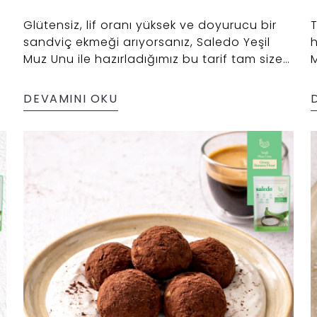
Glütensiz, lif oranı yüksek ve doyurucu bir
T
sandviç ekmeği arıyorsanız, Saledo Yeşil
h
Muz Unu ile hazırladığımız bu tarif tam size
M
göre! Yeşil muz ununun prebiyotik içeriği
sayesinde bağırsak dostu, badem ve yulaf
DEVAMINI OKU
unuyla ise yumuşak dokulu ve besleyici bir
alternatif sunar.