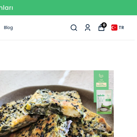
mları
0
Blog
TR