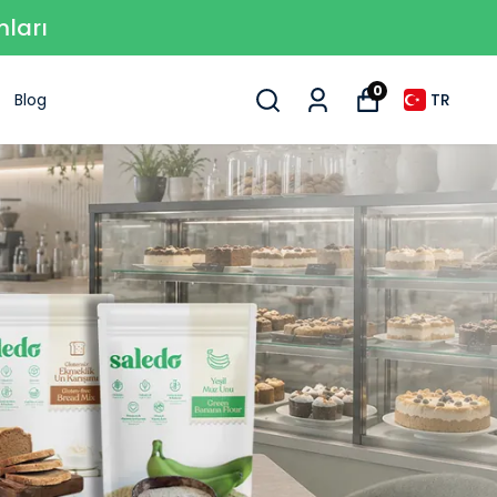
mları
0
Blog
TR