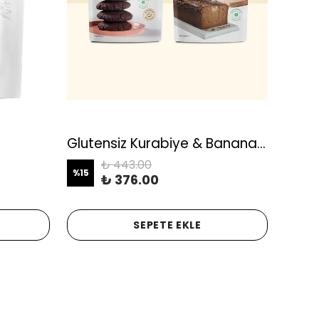
Glutensiz Kurabiye & Banana Bread Karışımı, Glütensiz, Yüksek Lif, Koruyucusuz ve Katkısız
₺ 443.00
%
15
%
12
₺ 376.00
SEPETE EKLE