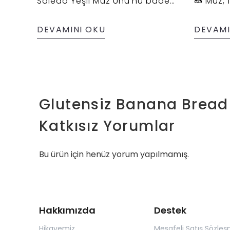
Saledo Yeşil Muz Unu'nu badem
🥜 Muz, 
unu ve muz ile birleştirdik
çikolata
keki hem
DEVAMINI OKU
DEVAMI
Fırından
güzel bi
soğumas
bekleye
Glutensiz Banana Bread K
Katkısız
Yorumlar
Bu ürün için henüz yorum yapılmamış.
Hakkımızda
Destek
Hikayemiz
Mesafeli Satış Sözleş