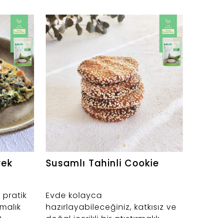
rek
Susamlı Tahinli Cookie
Mini
pratik
Evde kolayca
Glüte
rmalık
hazırlayabileceğiniz, katkısız ve
doyur