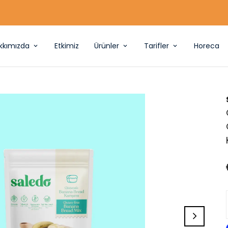
Glutensiz Saledo Yeşil Muz Unu
kkımızda
Etkimiz
Ürünler
Tarifler
Horeca