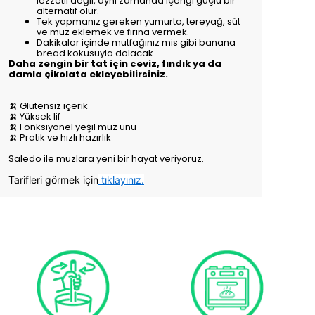
lezzetli değil, aynı zamanda içeriği güçlü bir
alternatif olur.
Tek yapmanız gereken yumurta, tereyağ, süt
ve muz eklemek ve fırına vermek.
Dakikalar içinde mutfağınız mis gibi banana
bread kokusuyla dolacak.
Daha zengin bir tat için ceviz, fındık ya da
damla çikolata ekleyebilirsiniz.
🍌 Glutensiz içerik
🍌 Yüksek lif
🍌 Fonksiyonel yeşil muz unu
🍌 Pratik ve hızlı hazırlık
Saledo ile muzlara yeni bir hayat veriyoruz.
Tarifleri görmek için
tıklayınız.