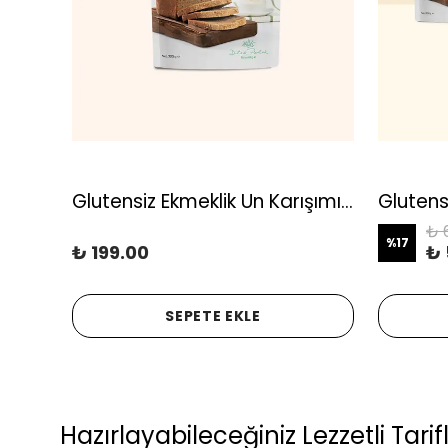
Glutensiz Ekmek Karışımı x3, Glütensiz, Yüksek Lif, Koruyucusuz ve Katkısız
Glutensiz Ekmeklik Un Karışımı, Glütensiz, Yüksek Lif, Koruyucusuz ve Katkısız
₺ 
%
17
₺ 199.00
₺ 
SEPETE EKLE
Hazırlayabileceğiniz Lezzetli Tarif