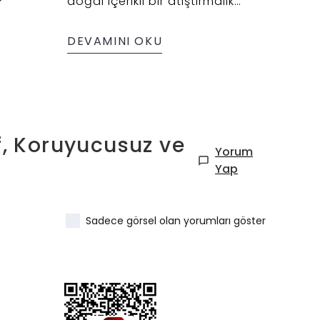
?
doğal içerikli bir atıştırmalık
arıyo
arıyorsanız bu susamlı tahinli
Unu i
cookie tam aradığınız tarif! ✨
tam s
DEVAMINI OKU
DEVA
prebi
bağır
unuyl
besley
f, Koruyucusuz ve
Yorum
Yap
Sadece görsel olan yorumları göster