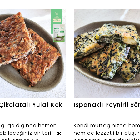
Çikolatalı Yulaf Kek
Ispanaklı Peynirli Bö
teği geldiğinde hemen
Kendi mutfağınızda hem 
abileceğiniz bir tarif! 🍌
hem de lezzetli bir atıştı