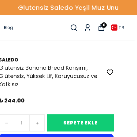
0
Blog
TR
SALEDO
Glutensiz Banana Bread Karışımı,
Glütensiz, Yüksek Lif, Koruyucusuz ve
Katkısız
₺ 244.00
SEPETE EKLE