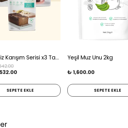
Glutensiz Karışım Serisi x3 Tanışma Paketi, Glütensiz, Yüksek Lif, Koruyucusuz ve Katkısız
Yeşil Muz Unu 2kg
642.00
532.00
₺ 1,600.00
SEPETE EKLE
SEPETE EKLE
ler