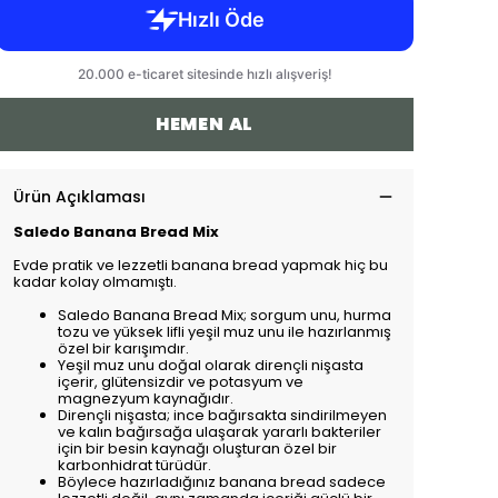
HEMEN AL
Ürün Açıklaması
Saledo Banana Bread Mix
Evde pratik ve lezzetli banana bread yapmak hiç bu
kadar kolay olmamıştı.
Saledo Banana Bread Mix; sorgum unu, hurma
tozu ve yüksek lifli yeşil muz unu ile hazırlanmış
özel bir karışımdır.
Yeşil muz unu doğal olarak dirençli nişasta
içerir, glütensizdir ve potasyum ve
magnezyum kaynağıdır.
Dirençli nişasta; ince bağırsakta sindirilmeyen
ve kalın bağırsağa ulaşarak yararlı bakteriler
için bir besin kaynağı oluşturan özel bir
karbonhidrat türüdür.
Böylece hazırladığınız banana bread sadece