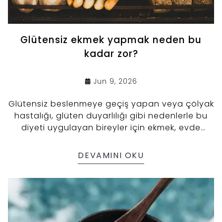
Glütensiz ekmek yapmak neden bu
kadar zor?
Jun 9, 2026
Glütensiz beslenmeye geçiş yapan veya çölyak
hastalığı, glüten duyarlılığı gibi nedenlerle bu
diyeti uygulayan bireyler için ekmek, evde
yapımı en çok araştırılan gıdalardan biridir.
Ancak geleneksel buğday ekmeği tariflerini
DEVAMINI OKU
glütensiz unlarla denediğinizde aynı esnekliği,
hacmi ve yumuşak dokuyu elde etmek
genellikle mümkün olmaz. Bu durum mutfak
yetenekleriyle ilgili bir eksiklikten ziyade,
tamamen gıda kimyasıyla ilgilidir.