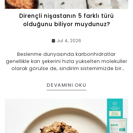
Dirençli nişastanın 5 farklı türü
olduğunu biliyor muydunuz?
Jul 4, 2026
Beslenme dünyasında karbonhidratlar
genellikle kan şekerini hızla yükselten moleküller
olarak görülse de, sindirim sistemimizde bir
"direniş" göstererek bu kuralı yıkan çok özel bir
grup var: Dirençli nişasta (DN). İnce bağırsakta
DEVAMINI OKU
sindirim enzimlerine boyun eğmeden doğrudan
kalın bağırsağa geçen bu yapılar, kan şekerini
dengelemeye yardımcı olurken aynı zamanda
bağırsaklarımızdaki mikrobiyota için kısa zincirli
yağ asitleri ürettiren bir prebiyotik besin
kaynağı sunar.