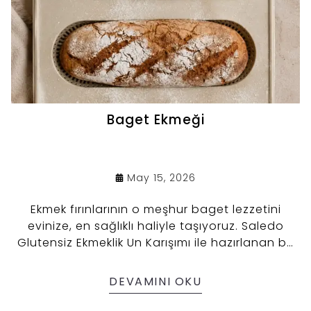
Baget Ekmeği
May 15, 2026
Ekmek fırınlarının o meşhur baget lezzetini
evinize, en sağlıklı haliyle taşıyoruz. Saledo
Glutensiz Ekmeklik Un Karışımı ile hazırlanan bu
reçete, sadece bir ekmek değil; öğle
yemekleriniz için çıtır bir sandviç tabanı,
DEVAMINI OKU
kahvaltılarınız için ise taze bir eşlikçi. Kendi
ekmeğinizi yapmanın keyfini Saledo pratikliğiyle