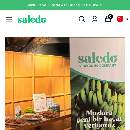
Doğal Dirençli Nişasta & Lif Kaynağı Un Karışımları
0
TR