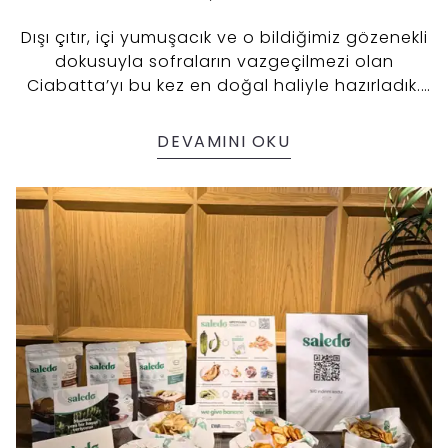
Dışı çıtır, içi yumuşacık ve o bildiğimiz gözenekli
dokusuyla sofraların vazgeçilmezi olan
Ciabatta’yı bu kez en doğal haliyle hazırladık.
Biz de Saledo olarak, Saledo Glutensiz Ekmeklik
Un Karışımımızı badem unu ve soğuk
DEVAMINI OKU
fermentasyonun eşsiz uyumuyla buluşturduk.