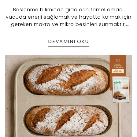
Beslenme biliminde gıdaların temel amacı
vücuda enerji sağlamak ve hayatta kalmak için
gereken makro ve mikro besinleri sunmaktır.
Ancak bilimsel araştırmalar, bazı gıdaların bu
temel beslenmenin ötesine geçerek sağlığı
DEVAMINI OKU
desteklemede rol oynayabileceğini
göstermektedir. İşte bu noktada karşımıza
"fonksiyonel gıda" kavramı çıkmaktadır.