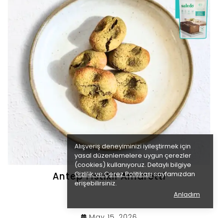
Alışveriş deneyiminizi iyileştirmek için
yasal düzenlemelere uygun çerezler
(cookies) kullanıyoruz. Detaylı bilgiye
Gizlilik ve Çerez Politikası
sayfamızdan
Antep Fıstıklı Amaretti
erişebilirsiniz.
Anladım
May 15, 2026