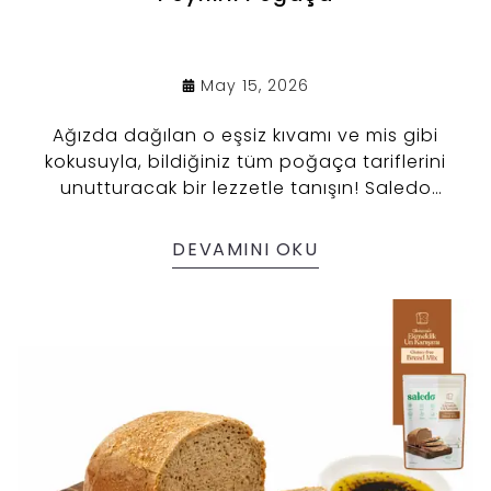
May 15, 2026
Ağızda dağılan o eşsiz kıvamı ve mis gibi
kokusuyla, bildiğiniz tüm poğaça tariflerini
unutturacak bir lezzetle tanışın! Saledo
Glutensiz Ekmeklik Un Karışımı ile
yapabileceğiniz bu tarif hem çok pratik hemde
DEVAMINI OKU
çok lezzetli.