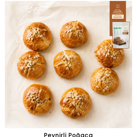
yaşayın!
Peynirli Poğaça