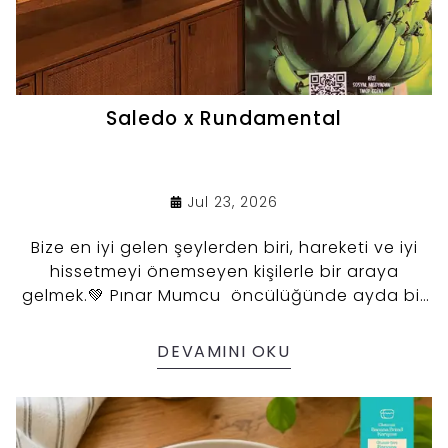
Saledo x Rundamental
Jul 23, 2026
Bize en iyi gelen şeylerden biri, hareketi ve iyi
hissetmeyi önemseyen kişilerle bir araya
gelmek.💚 Pınar Mumcu öncülüğünde ayda bir
gerçekleşen bu güzel buluşmaların bu kez 5.
RDMONLYOGA etkinliğinde yine birlikteydik.
DEVAMINI OKU
Uludağ'ın zorlu parkurlarından yeni dönmüş,
6K'dan 70K'ya kadar farklı mesafeleri
tamamlamış herkes hafta sonunun
yorgunluğunu matın üzerinde bıraktı.