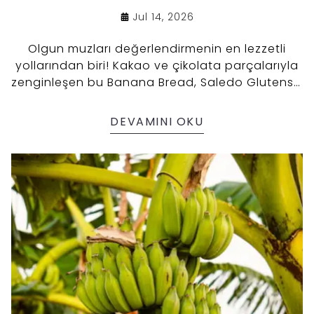
Jul 14, 2026
Olgun muzları değerlendirmenin en lezzetli
yollarından biri! Kakao ve çikolata parçalarıyla
zenginleşen bu Banana Bread, Saledo Glutensiz
Banana Bread Karışımı sayesinde kısa sürede
hazırlanır, yumuşacık dokusuyla sofraların yıldızı
DEVAMINI OKU
olur. Doğal muz lezzeti ve yoğun kakao
aromasıyla her diliminde keyif sunar. İster
kahvaltıda ister çay saatinde sevdiklerinizle
paylaşabileceğiniz, tekrar tekrar yapmak
isteyeceğiniz bir tarif. 🍌🍫