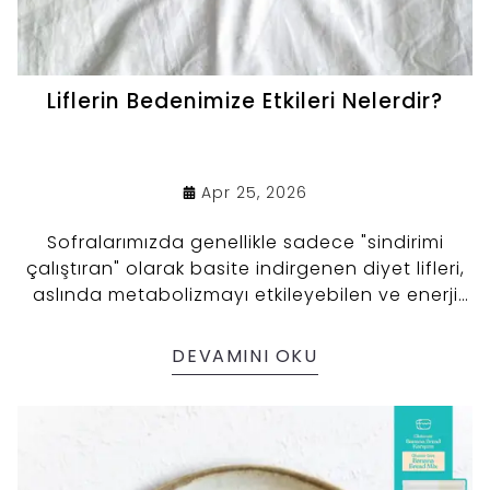
Liflerin Bedenimize Etkileri Nelerdir?
Apr 25, 2026
Sofralarımızda genellikle sadece "sindirimi
çalıştıran" olarak basite indirgenen diyet lifleri,
aslında metabolizmayı etkileyebilen ve enerji
dengesini destekleyebilen değerli bileşenlerdir.
Bugün, bilimsel veriler ışığında, liflerin ve özellikle
DEVAMINI OKU
mutfakların yeni yıldızlarından biri olan yeşil
muz ununun vücudumuzda şekeri, sindirim hızını
ve bağırsak mikrobiyomunu nasıl
yönetebileceğine birlikte göz atalım.