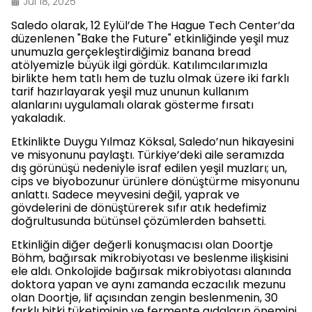
Jul 18, 2025
Saledo olarak, 12 Eylül’de The Hague Tech Center’da
düzenlenen "Bake the Future" etkinliğinde yeşil muz
unumuzla gerçekleştirdiğimiz banana bread
atölyemizle büyük ilgi gördük. Katılımcılarımızla
birlikte hem tatlı hem de tuzlu olmak üzere iki farklı
tarif hazırlayarak yeşil muz ununun kullanım
alanlarını uygulamalı olarak gösterme fırsatı
yakaladık.
Etkinlikte Duygu Yılmaz Köksal, Saledo’nun hikayesini
ve misyonunu paylaştı. Türkiye’deki aile seramızda
dış görünüşü nedeniyle israf edilen yeşil muzları; un,
cips ve biyobozunur ürünlere dönüştürme misyonunu
anlattı. Sadece meyvesini değil, yaprak ve
gövdelerini de dönüştürerek sıfır atık hedefimiz
doğrultusunda bütünsel çözümlerden bahsetti.
Etkinliğin diğer değerli konuşmacısı olan Doortje
Böhm, bağırsak mikrobiyotası ve beslenme ilişkisini
ele aldı. Onkolojide bağırsak mikrobiyotası alanında
doktora yapan ve aynı zamanda eczacılık mezunu
olan Doortje, lif açısından zengin beslenmenin, 30
farklı bitki tüketiminin ve fermente gıdaların önemini