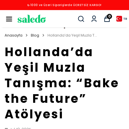
₺1000 ve Üzeri Siparişlerde ÜCRETSİZ KARGO!
0
TR
Anasayfa
Blog
Hollanda’da Yeşil Muzla Tanışma: “Bake the Future” Atölyesi
Hollanda’da
Yeşil Muzla
Tanışma: “Bake
the Future”
Atölyesi