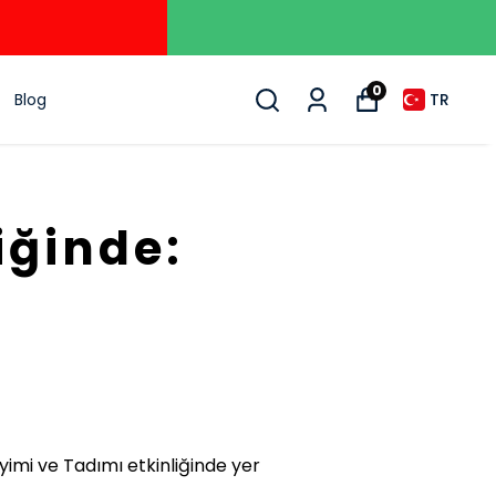
mları
0
Blog
TR
iğinde:
imi ve Tadımı etkinliğinde yer