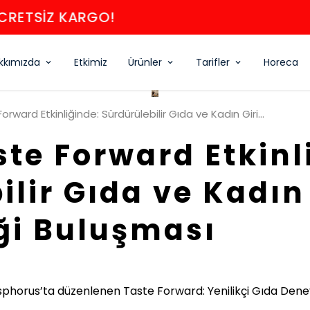
l Dirençli Nişasta & Lif Kaynağı Un Karışı
kkımızda
Etkimiz
Ürünler
Tarifler
Horeca
Saledo, Taste Forward Etkinliğinde: Sürdürülebilir Gıda ve Kadın Girişimciliği Buluşması
ste Forward Etkinl
ilir Gıda ve Kadın
iği Buluşması
sphorus’ta düzenlenen Taste Forward: Yenilikçi Gıda Deney