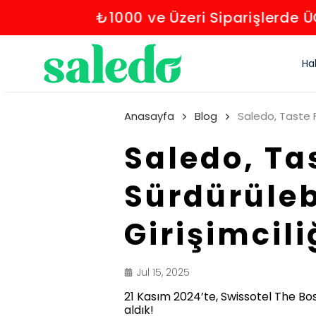
Doğa
Ha
Anasayfa
Blog
Saledo, Ta
Sürdürüleb
Girişimcil
Jul 15, 2025
21 Kasım 2024’te, Swissotel The Bo
aldık!