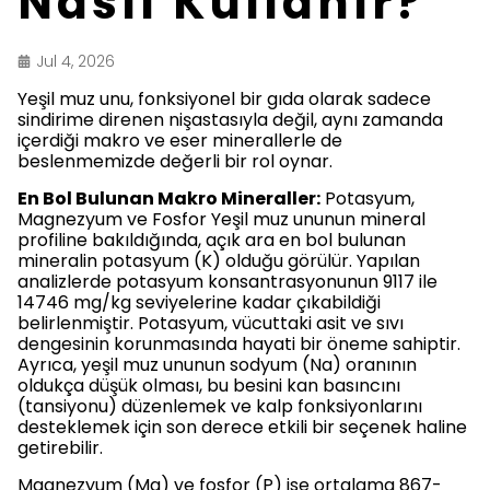
Nasıl Kullanır?
Jul 4, 2026
Yeşil muz unu, fonksiyonel bir gıda olarak sadece
sindirime direnen nişastasıyla değil, aynı zamanda
içerdiği makro ve eser minerallerle de
beslenmemizde değerli bir rol oynar.
En Bol Bulunan Makro Mineraller:
Potasyum,
Magnezyum ve Fosfor Yeşil muz ununun mineral
profiline bakıldığında, açık ara en bol bulunan
mineralin potasyum (K) olduğu görülür. Yapılan
analizlerde potasyum konsantrasyonunun 9117 ile
14746 mg/kg seviyelerine kadar çıkabildiği
belirlenmiştir. Potasyum, vücuttaki asit ve sıvı
dengesinin korunmasında hayati bir öneme sahiptir.
Ayrıca, yeşil muz ununun sodyum (Na) oranının
oldukça düşük olması, bu besini kan basıncını
(tansiyonu) düzenlemek ve kalp fonksiyonlarını
desteklemek için son derece etkili bir seçenek haline
getirebilir.
Magnezyum (Mg) ve fosfor (P) ise ortalama 867-