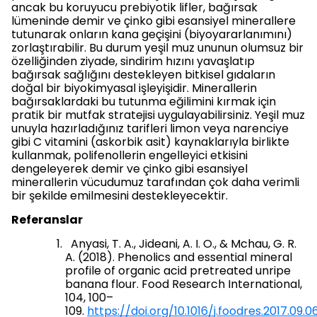
ancak bu koruyucu prebiyotik lifler, bağırsak
lümeninde demir ve çinko gibi esansiyel minerallere
tutunarak onların kana geçişini (biyoyararlanımını)
zorlaştırabilir. Bu durum yeşil muz ununun olumsuz bir
özelliğinden ziyade, sindirim hızını yavaşlatıp
bağırsak sağlığını destekleyen bitkisel gıdaların
doğal bir biyokimyasal işleyişidir. Minerallerin
bağırsaklardaki bu tutunma eğilimini kırmak için
pratik bir mutfak stratejisi uygulayabilirsiniz. Yeşil muz
unuyla hazırladığınız tarifleri limon veya narenciye
gibi C vitamini (askorbik asit) kaynaklarıyla birlikte
kullanmak, polifenollerin engelleyici etkisini
dengeleyerek demir ve çinko gibi esansiyel
minerallerin vücudumuz tarafından çok daha verimli
bir şekilde emilmesini destekleyecektir.
Referanslar
Anyasi, T. A., Jideani, A. I. O., & Mchau, G. R.
A. (2018). Phenolics and essential mineral
profile of organic acid pretreated unripe
banana flour. Food Research International,
104, 100–
109.
https://doi.org/10.1016/j.foodres.2017.09.0