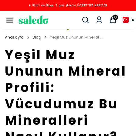
₺1000 ve Üzeri Siparişlerde ÜCRETSİZ KARGO!
0
TR
Anasayfa
Blog
Yeşil Muz Ununun Mineral Profili: Vücudumuz Bu Mineralleri Nasıl Kullanır?
Yeşil Muz
Ununun Mineral
Profili:
Vücudumuz Bu
Mineralleri