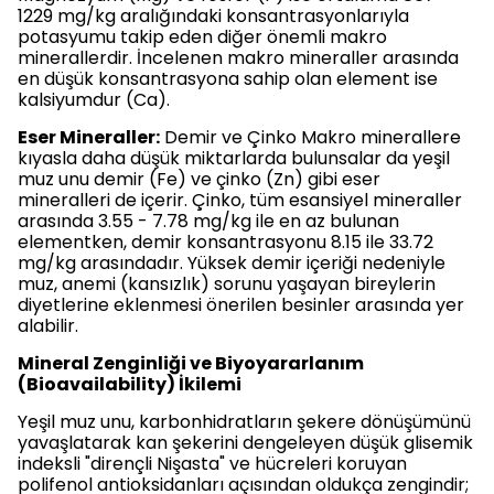
1229 mg/kg aralığındaki konsantrasyonlarıyla
potasyumu takip eden diğer önemli makro
minerallerdir. İncelenen makro mineraller arasında
en düşük konsantrasyona sahip olan element ise
kalsiyumdur (Ca).
Eser Mineraller:
Demir ve Çinko Makro minerallere
kıyasla daha düşük miktarlarda bulunsalar da yeşil
muz unu demir (Fe) ve çinko (Zn) gibi eser
mineralleri de içerir. Çinko, tüm esansiyel mineraller
arasında 3.55 - 7.78 mg/kg ile en az bulunan
elementken, demir konsantrasyonu 8.15 ile 33.72
mg/kg arasındadır. Yüksek demir içeriği nedeniyle
muz, anemi (kansızlık) sorunu yaşayan bireylerin
diyetlerine eklenmesi önerilen besinler arasında yer
alabilir.
Mineral Zenginliği ve Biyoyararlanım
(Bioavailability) İkilemi
Yeşil muz unu, karbonhidratların şekere dönüşümünü
yavaşlatarak kan şekerini dengeleyen düşük glisemik
indeksli "dirençli Nişasta" ve hücreleri koruyan
polifenol antioksidanları açısından oldukça zengindir;