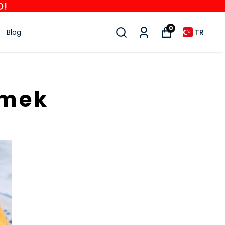
O!
0
Blog
TR
kmek