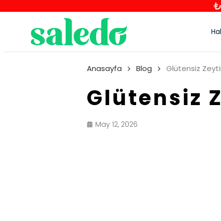
₺
Ha
Anasayfa
Blog
Glütensiz Zeytin
Glütensiz 
May 12, 2026