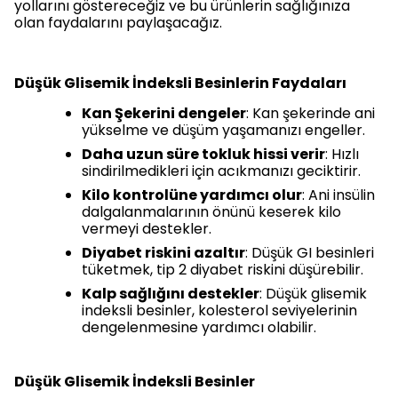
yollarını göstereceğiz ve bu ürünlerin sağlığınıza
olan faydalarını paylaşacağız.
Düşük Glisemik İndeksli Besinlerin Faydaları
Kan Ş
e
kerini dengeler
: Kan şekerinde ani
yükselme ve düşüm yaşamanızı engeller.
Daha uzun süre tokluk hissi verir
: Hızlı
sindirilmedikleri için acıkmanızı geciktirir.
Kilo kontrolüne yardımcı olur
: Ani insülin
dalgalanmalarının önünü keserek kilo
vermeyi destekler.
Diyabet riskini azaltır
: Düşük GI besinleri
tüketmek, tip 2 diyabet riskini düşürebilir.
Kalp sağlığını destekler
: Düşük glisemik
indeksli besinler, kolesterol seviyelerinin
dengelenmesine yardımcı olabilir.
Düşük Glisemik İndeksli Besinler