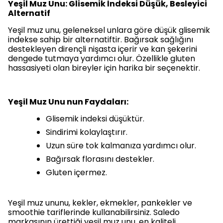
Ye
şil
Muz Unu: Glisemik İndeksi Düşük, Besleyici
Alternatif
Yeşil muz unu, geleneksel unlara göre düşük glisemik
indekse sahip bir alternatiftir. Bağırsak sağlığını
destekleyen dirençli nişasta içerir ve kan şekerini
dengede tutmaya yardımcı olur. Özellikle gluten
hassasiyeti olan bireyler için harika bir seçenektir.
Yeşil
Muz Unu
nun Faydaları:
Glisemik indeksi düşüktür.
Sindirimi kolaylaştırır.
Uzun süre tok kalmanıza yardımcı olur.
Bağırsak florasını destekler.
Gluten içermez.
Yeşil muz ununu, kekler, ekmekler, pankekler ve
smoothie tariflerinde kullanabilirsiniz. Saledo
markasının ürettiği yeşil muz unu, en kaliteli