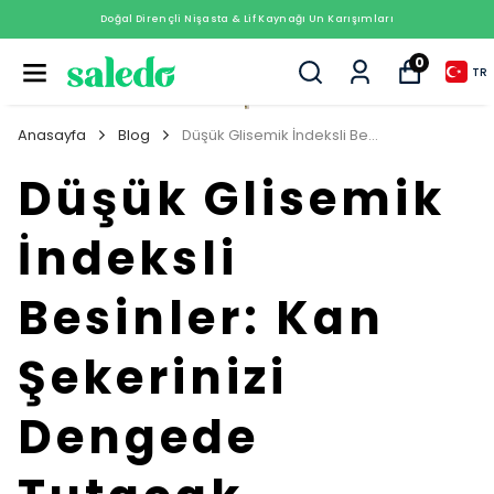
Doğal Dirençli Nişasta & Lif Kaynağı Un Karışımları
0
TR
Anasayfa
Blog
Düşük Glisemik İndeksli Besinler: Kan Şekerinizi Dengede Tutacak Besinler
Düşük Glisemik
İndeksli
Besinler: Kan
Şekerinizi
Dengede